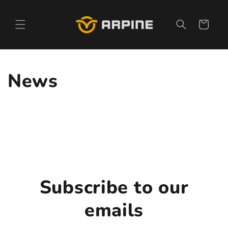
Pular
para o
conteúdo
Carrinho
News
Subscribe to our
emails