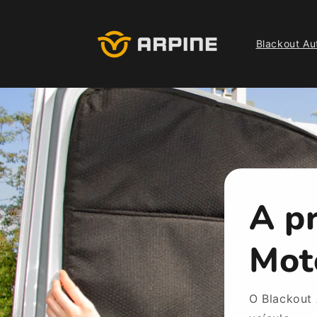
Pular
para o
conteúdo
Blackout Au
A p
Mot
O Blackout 