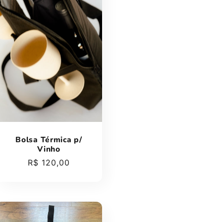
Bolsa Térmica p/
Vinho
Preço
R$ 120,00
normal