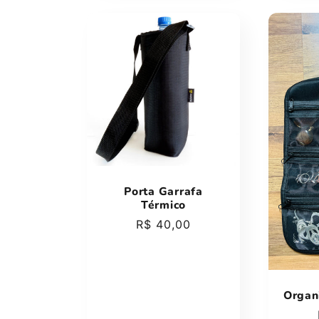
Porta Garrafa
Térmico
Preço
R$ 40,00
normal
Organ