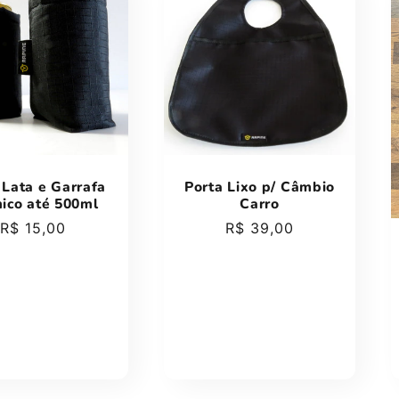
 Lata e Garrafa
Porta Lixo p/ Câmbio
ico até 500ml
Carro
Preço
R$ 15,00
Preço
R$ 39,00
normal
normal