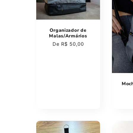
ã
o
Organizador de
Malas/Armários
:
Preço
De R$ 50,00
normal
Moch