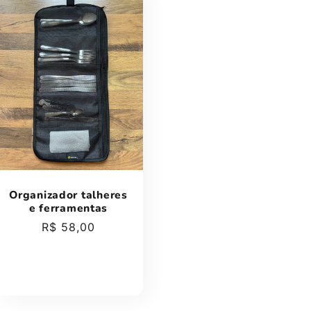
Organizador talheres
e ferramentas
Preço
R$ 58,00
normal