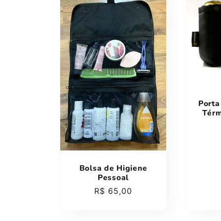
Porta
Térm
Bolsa de Higiene
Pessoal
Preço
R$ 65,00
normal