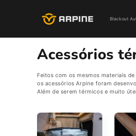
Pular
para o
conteúdo
Blackout Au
C
Acessórios tér
o
Feitos com os mesmos materiais de 
os acessórios Arpine foram desenvolv
l
Além de serem térmicos e muito útei
e
ç