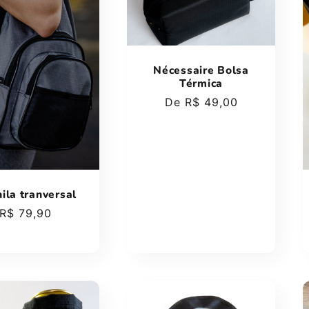
Nécessaire Bolsa
Térmica
Preço
De R$ 49,00
normal
ila tranversal
Preço
R$ 79,90
normal