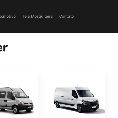
tomotivo
Tela Mosquiteira
Contato
er