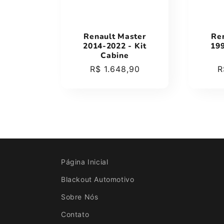
ã
o
Renault Master
Re
2014-2022 - Kit
199
Cabine
:
Preço
R$ 1.648,90
P
R
normal
n
Página Inicial
Blackout Automotivo
Sobre Nós
Contato