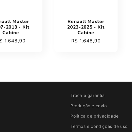
nault Master
Renault Master
7-2013 - Kit
2023-2025 - Kit
Cabine
Cabine
reço
$ 1.648,90
Preço
R$ 1.648,90
ormal
normal
Troca e garantia
Produção e envio
Política de privacidade
Termos e condições de uso