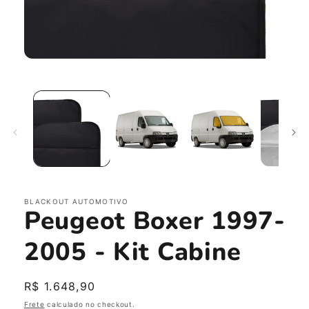
Abrir
mídia
1
na
janela
modal
BLACKOUT AUTOMOTIVO
Peugeot Boxer 1997-
2005 - Kit Cabine
Preço
R$ 1.648,90
normal
Frete
calculado no checkout.