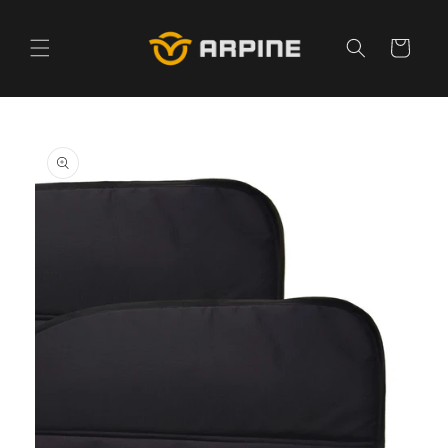
Pular
para o
conteúdo
Carrinho
Pular para
as
informações
do produto