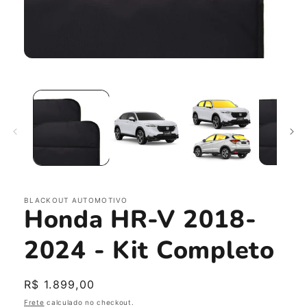
Abrir
mídia
1
na
janela
modal
BLACKOUT AUTOMOTIVO
Honda HR-V 2018-
2024 - Kit Completo
Preço
R$ 1.899,00
normal
Frete
calculado no checkout.