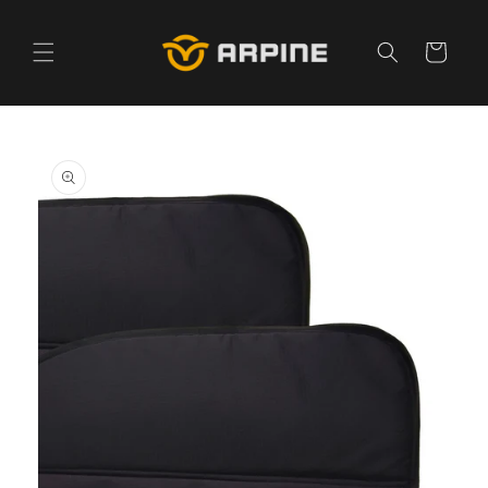
Pular
para o
conteúdo
Carrinho
Pular para
as
informações
do produto