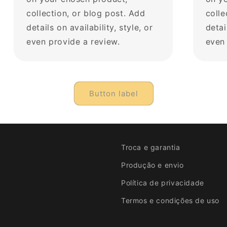
collection, or blog post. Add
colle
details on availability, style, or
detai
even provide a review.
even 
Button label
Troca e garantia
Produção e envio
Política de privacidade
Termos e condições de uso