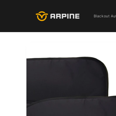
Pular
para o
conteúdo
Blackout Au
Pular para
as
informações
do produto