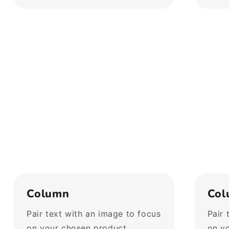
Column
Col
Pair text with an image to focus
Pair 
on your chosen product,
on y