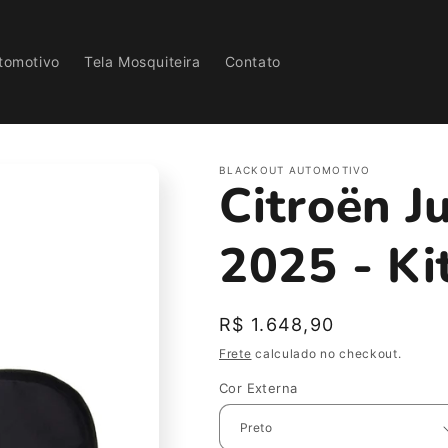
tomotivo
Tela Mosquiteira
Contato
BLACKOUT AUTOMOTIVO
Citroën 
2025 - Ki
Preço
R$ 1.648,90
normal
Frete
calculado no checkout.
Cor Externa