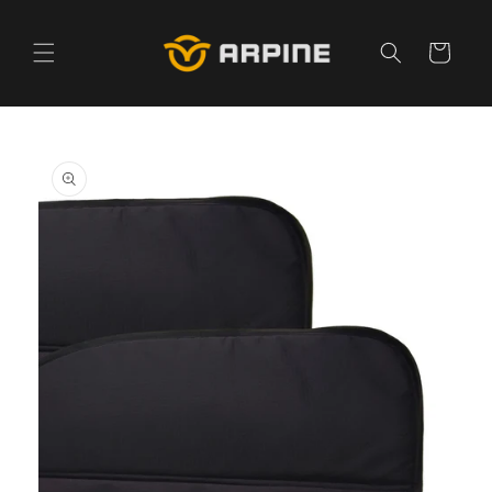
Pular
para o
conteúdo
Carrinho
Pular para
as
informações
do produto