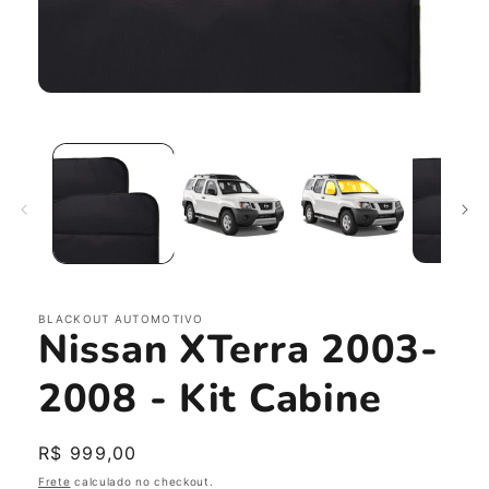
Abrir
mídia
1
na
janela
modal
BLACKOUT AUTOMOTIVO
Nissan XTerra 2003-
2008 - Kit Cabine
Preço
R$ 999,00
normal
Frete
calculado no checkout.