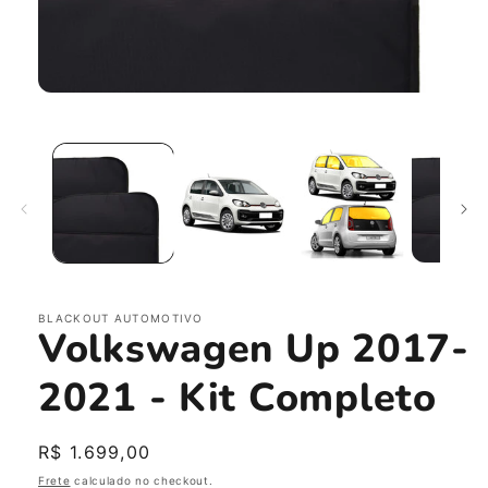
Abrir
mídia
1
na
janela
modal
BLACKOUT AUTOMOTIVO
Volkswagen Up 2017-
2021 - Kit Completo
Preço
R$ 1.699,00
normal
Frete
calculado no checkout.