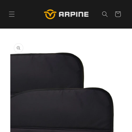
Pular
para o
conteúdo
Carrinho
Pular para
as
informações
do produto