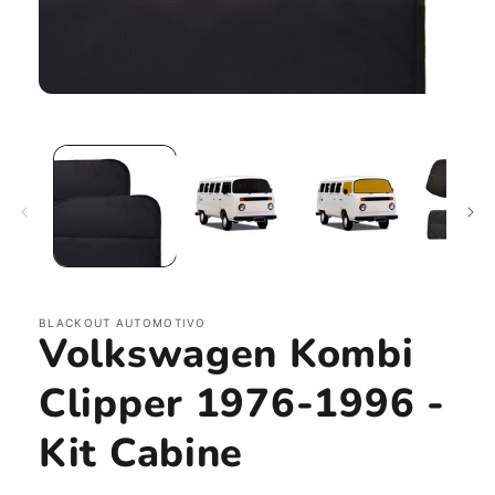
Abrir
mídia
1
na
janela
modal
BLACKOUT AUTOMOTIVO
Volkswagen Kombi
Clipper 1976-1996 -
Kit Cabine