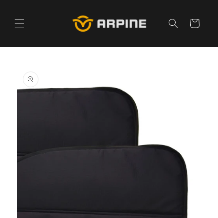
Pular
para o
conteúdo
Carrinho
Pular para
as
informações
do produto