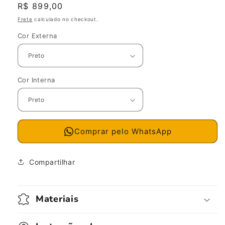
Preço
R$ 899,00
normal
Frete
calculado no checkout.
Cor Externa
Cor Interna
Comprar pelo WhatsApp
Compartilhar
Materiais