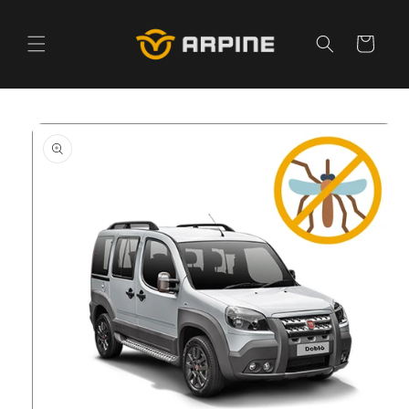
Pular
para o
conteúdo
Carrinho
Pular para
as
informações
do produto