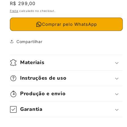
Preço
R$ 299,00
normal
Frete
calculado no checkout.
Comprar pelo WhatsApp
Compartilhar
Materiais
Instruções de uso
Produção e envio
Garantia