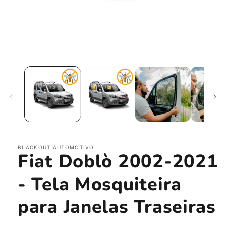
Abrir
mídia
1
na
janela
modal
BLACKOUT AUTOMOTIVO
Fiat Doblò 2002-2021
- Tela Mosquiteira
para Janelas Traseiras