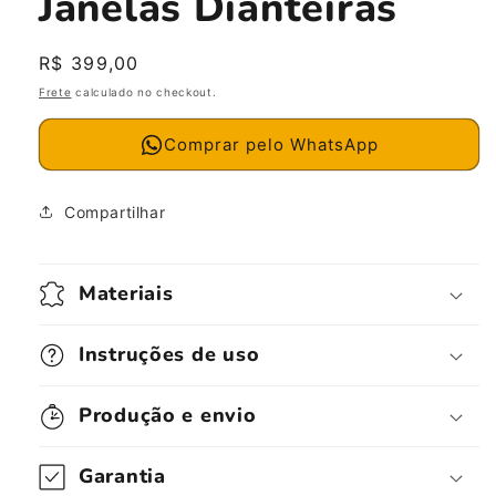
Janelas Dianteiras
Preço
R$ 399,00
normal
Frete
calculado no checkout.
Comprar pelo WhatsApp
Compartilhar
Materiais
Instruções de uso
Produção e envio
Garantia