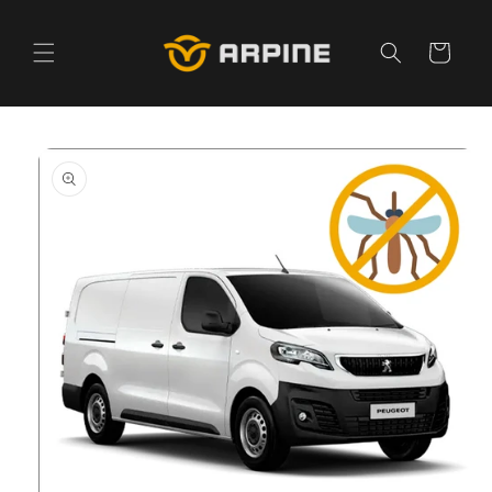
Pular
para o
conteúdo
Carrinho
Pular para
as
informações
do produto