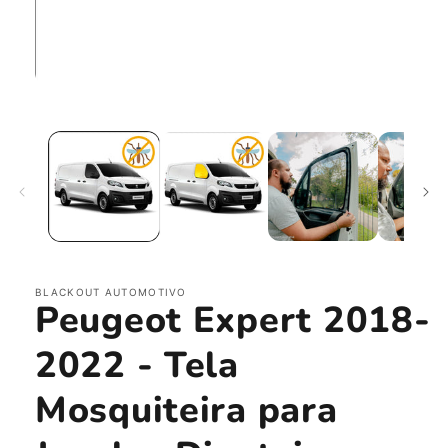
Abrir
mídia
1
na
janela
modal
BLACKOUT AUTOMOTIVO
Peugeot Expert 2018-
2022 - Tela
Mosquiteira para