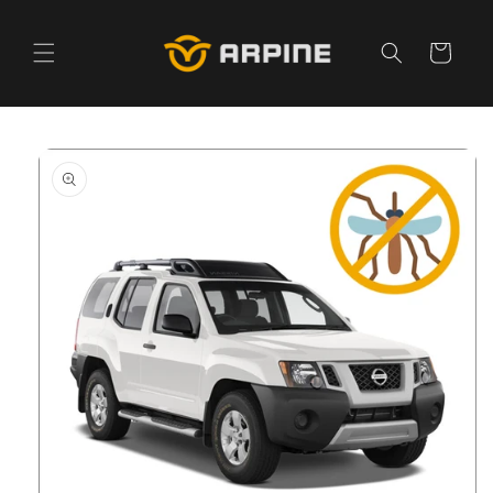
Pular
para o
conteúdo
Carrinho
Pular para
as
informações
do produto