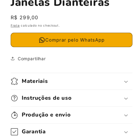
Janelas Dianteiras
Preço
R$ 299,00
normal
Frete
calculado no checkout.
Comprar pelo WhatsApp
Compartilhar
Materiais
Instruções de uso
Produção e envio
Garantia