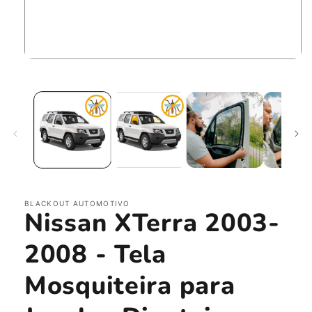
Abrir
mídia
1
na
janela
modal
BLACKOUT AUTOMOTIVO
Nissan XTerra 2003-
2008 - Tela
Mosquiteira para