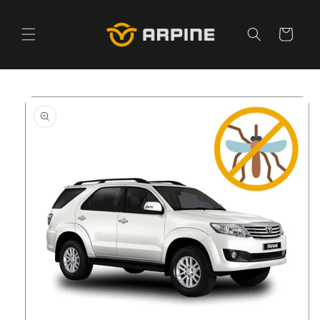
Pular
para o
conteúdo
Carrinho
Pular para
as
informações
do produto