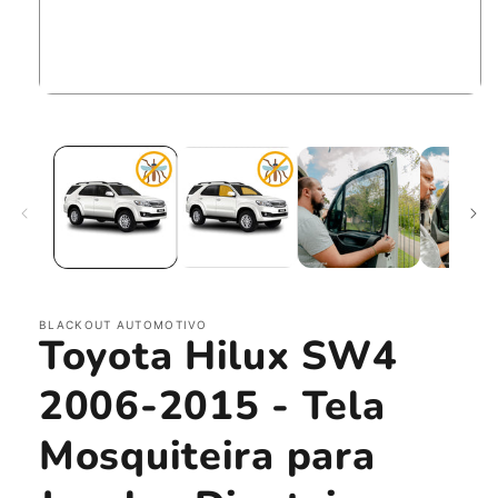
Abrir
mídia
1
na
janela
modal
BLACKOUT AUTOMOTIVO
Toyota Hilux SW4
2006-2015 - Tela
Mosquiteira para