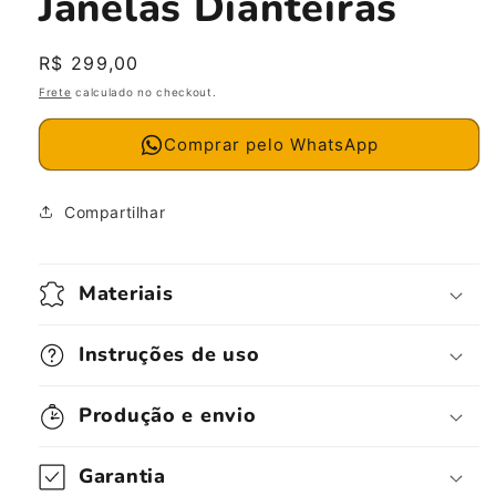
Janelas Dianteiras
Preço
R$ 299,00
normal
Frete
calculado no checkout.
Comprar pelo WhatsApp
Compartilhar
Materiais
Instruções de uso
Produção e envio
Garantia