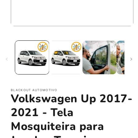
Abrir
mídia
1
na
janela
modal
BLACKOUT AUTOMOTIVO
Volkswagen Up 2017-
2021 - Tela
Mosquiteira para