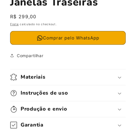
Janelas Traseiras
Preço
R$ 299,00
normal
Frete
calculado no checkout.
Comprar pelo WhatsApp
Compartilhar
Materiais
Instruções de uso
Produção e envio
Garantia