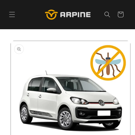
Pular
para o
conteúdo
Carrinho
Pular para
as
informações
do produto