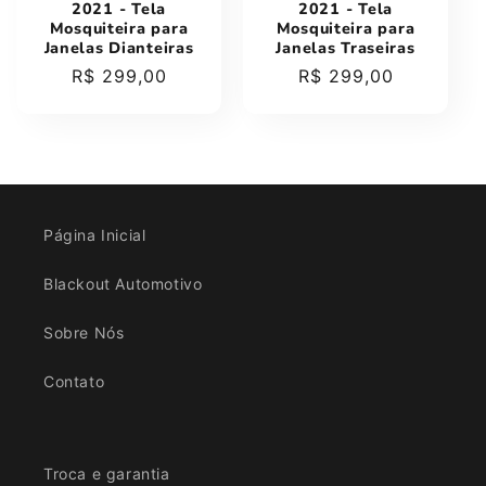
:
2021 - Tela
2021 - Tela
Mosquiteira para
Mosquiteira para
Janelas Dianteiras
Janelas Traseiras
Preço
R$ 299,00
Preço
R$ 299,00
normal
normal
Página Inicial
Blackout Automotivo
Sobre Nós
Contato
Troca e garantia