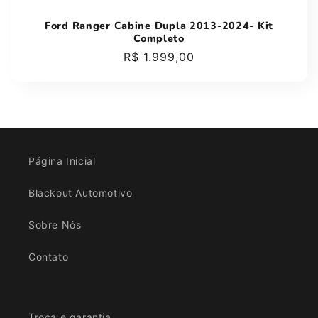
:
Ford Ranger Cabine Dupla 2013-2024- Kit
Completo
Preço
R$ 1.999,00
normal
Página Inicial
Blackout Automotivo
Sobre Nós
Contato
Troca e garantia