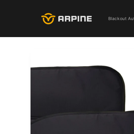
Pular
para o
conteúdo
Blackout Au
Pular para
as
informações
do produto