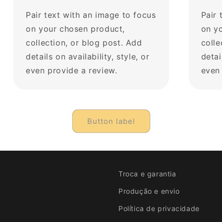
Pair text with an image to focus
Pair 
on your chosen product,
on y
collection, or blog post. Add
colle
details on availability, style, or
detai
even provide a review.
even 
Button label
Troca e garantia
Produção e envio
Política de privacidade