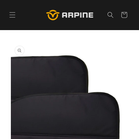
Pular
para o
conteúdo
Carrinho
Pular para
as
informações
do produto