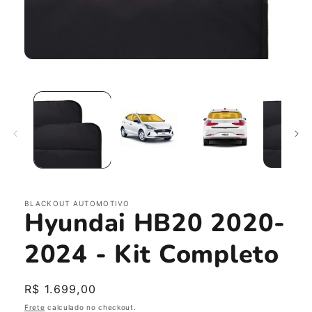
Abrir
mídia
1
na
janela
modal
BLACKOUT AUTOMOTIVO
Hyundai HB20 2020-
2024 - Kit Completo
Preço
R$ 1.699,00
normal
Frete
calculado no checkout.