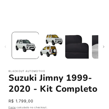
Abrir
mídia
1
na
janela
modal
BLACKOUT AUTOMOTIVO
Suzuki Jimny 1999-
2020 - Kit Completo
Preço
R$ 1.799,00
normal
Frete
calculado no checkout.