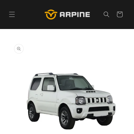
Pular
para o
conteúdo
Carrinho
Pular para
as
informações
do produto