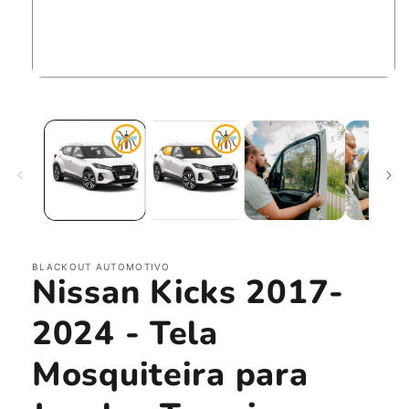
Abrir
mídia
1
na
janela
modal
BLACKOUT AUTOMOTIVO
Nissan Kicks 2017-
2024 - Tela
Mosquiteira para