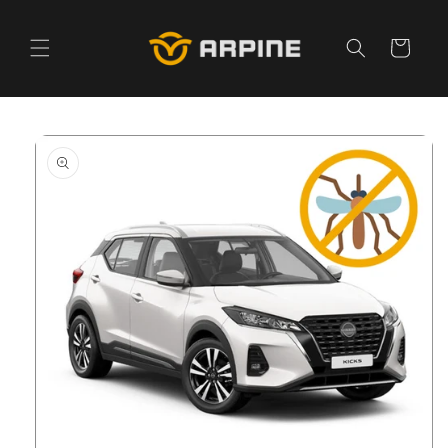
Pular
para o
conteúdo
Carrinho
Pular para
as
informações
do produto