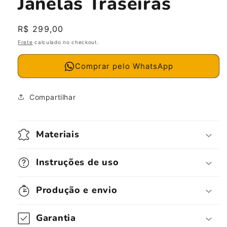
Janelas Traseiras
Preço
R$ 299,00
normal
Frete
calculado no checkout.
Comprar pelo WhatsApp
Compartilhar
Materiais
Instruções de uso
Produção e envio
Garantia