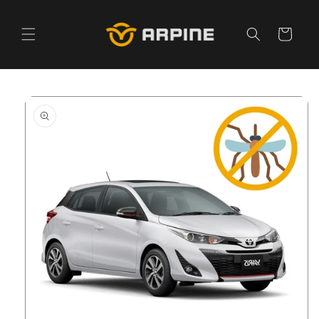
Pular
para o
conteúdo
Carrinho
Pular para
as
informações
do produto