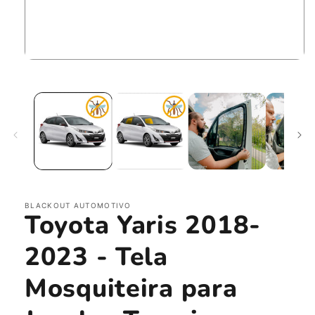
Abrir
mídia
1
na
janela
modal
BLACKOUT AUTOMOTIVO
Toyota Yaris 2018-
2023 - Tela
Mosquiteira para