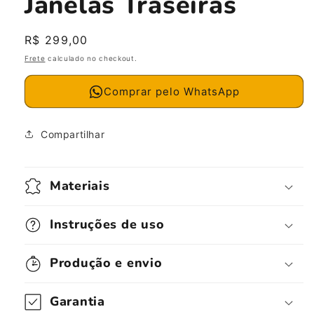
Janelas Traseiras
Preço
R$ 299,00
normal
Frete
calculado no checkout.
Comprar pelo WhatsApp
Compartilhar
Materiais
Instruções de uso
Produção e envio
Garantia